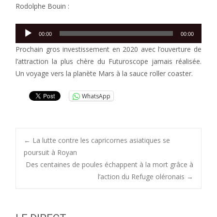
Rodolphe Bouin :
Lecteur
00:00
00:00
audio
Prochain gros investissement en 2020 avec l’ouverture de
l’attraction la plus chère du Futuroscope jamais réalisée.
Un voyage vers la planète Mars à la sauce roller coaster.
WhatsApp
Post
←
La lutte contre les capricornes asiatiques se
poursuit à Royan
Des centaines de poules échappent à la mort grâce à
navigation
l’action du Refuge oléronais
→