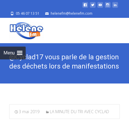
05 46 07 13 51
helenefm@helenefm.com
Skip
to
cont
Menu
@Cyclad17 vous parle de la gestion
des déchets lors de manifestations
3 mai 2019
LA MINUTE DU TRI AVEC CYCLAD