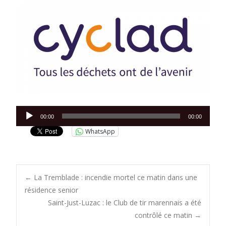
Lecteur
00:00
00:00
audio
WhatsApp
Post
←
La Tremblade : incendie mortel ce matin dans une
résidence senior
Saint-Just-Luzac : le Club de tir marennais a été
navigation
contrôlé ce matin
→