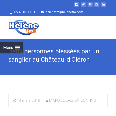
05 46 07 13 51
helenefm@helenefm.com
Skip
to
cont
Menu
Deux personnes blessées par un
sanglier au Château-d’Oléron
13 mars 2019
L'INFO LOCALE EN CONTINU