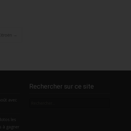
 Citroën
→
Rechercher sur ce site
Rechercher
août avec
lotos les
es à gagner