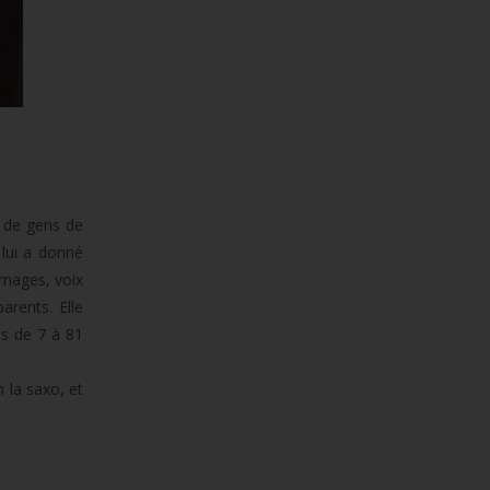
n de gens de
 lui a donné
urnages, voix
arents. Elle
ns de 7 à 81
 la saxo, et