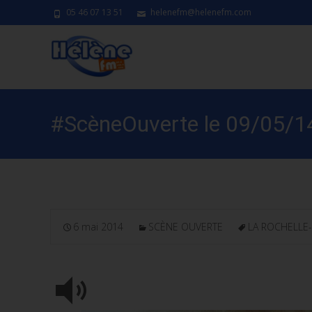
05 46 07 13 51
helenefm@helenefm.com
#ScèneOuverte le 09/05/14
6 mai 2014
SCÈNE OUVERTE
LA ROCHELLE