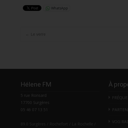
WhatsApp
Post
←
Le verre
navigation
Hélene FM
À prop
5 rue Ronsard
FRÉQUE
17700 Surgères
05 46 07 13 51
PARTEN
VOG RA
89.0 Surgères / Rochefort / La Rochelle /