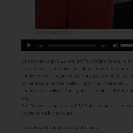
Sophie Arpea. (photo SC)
Utilise
Lecteur
00:00
00:00
les
audio
flèche
Comédienne depuis 25 ans, prof de théâtre depuis 10 ans
haut/b
notre métier), après avoir fait deux ans de beaux arts. S
pour
confiance en elle. Ayant vécu à Paris jusqu’en 2005, c’est l
augme
off, émissions de télé réalité, jingles publicitaires etc… 
ou
continue à travailler à Paris, puis elle rejoint le Théâtre
diminu
ans.
le
Fin 2014 verra apparaître » 1,2,3 Sophie », spectacle de c
volume
Sophie Aprea la chanteuse.
https://www.facebook.com/sophie.aprea