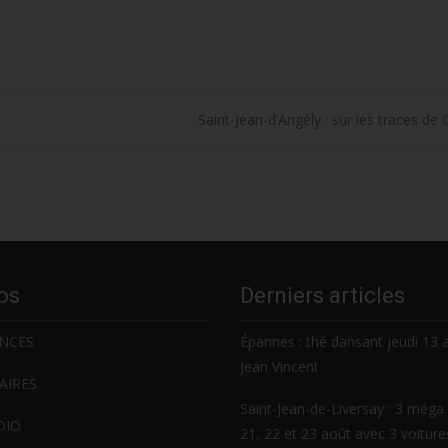
Saint-Jean-d’Angély : sur les traces de
os
Derniers articles
NCES
Épannes : thé dansant jeudi 13 
Jean Vincent
AIRES
Saint-Jean-de-Liversay : 3 méga 
DIO
21, 22 et 23 août avec 3 voitur