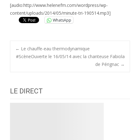
[audio:http://www.helenefm.com/wordpress/wp-
content/uploads/2014/05/minute-tri-190514.mp3]
WhatsApp
Post
←
Le chauffe-eau thermodynamique
#ScèneOuverte le 16/05/14 avec la chanteuse Fabiola
de Pérignac
→
navigation
LE DIRECT