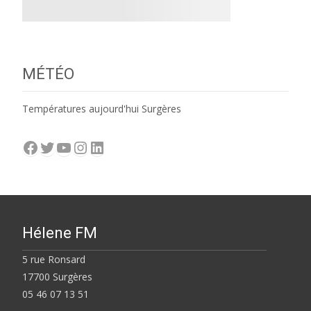
MÉTÉO
Températures aujourd'hui Surgères
Facebook
Twitter
YouTube
Instagram
LinkedIn
Hélene FM
5 rue Ronsard
17700 Surgères
05 46 07 13 51