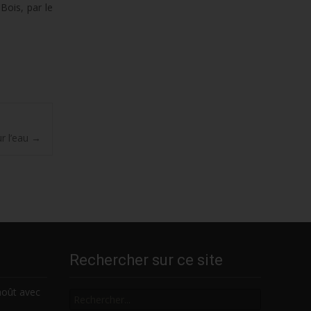
Bois, par le
haut/bas
pour
augmenter
ou
diminuer
le
volume.
ur l’eau
→
Rechercher sur ce site
Rechercher
août avec