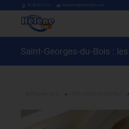
05 46 07 13 51
helenefm@helenefm.com
Saint-Georges-du-Bois : les 
30 janvier 2019
L'INFO LOCALE EN CONTINU