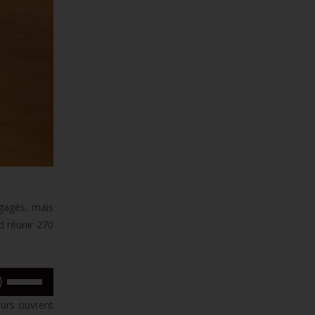
ngagés, mais
d réunir 270
Utilisez
les
eurs ouvrent
flèches