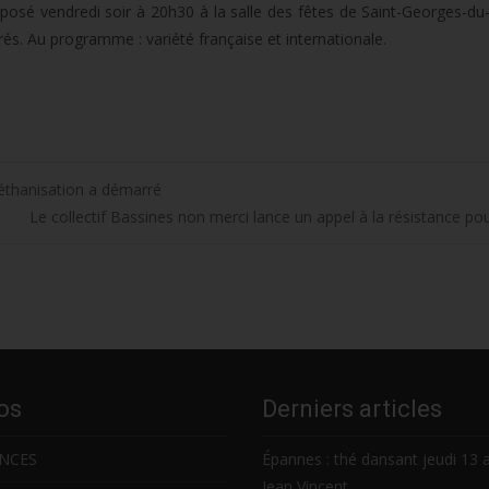
oposé vendredi soir à 20h30 à la salle des fêtes de Saint-Georges-du-
és. Au programme : variété française et internationale.
méthanisation a démarré
Le collectif Bassines non merci lance un appel à la résistance po
os
Derniers articles
NCES
Épannes : thé dansant jeudi 13 
Jean Vincent