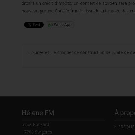
droit à un crédit d’impôts, un concert de soutien sera pr
nouveau groupe Christ’of music, issu de la tournée des cur
WhatsApp
Post
←
Surgères : le chantier de construction de l’unité de 
navigation
Hélene FM
À prop
5 rue Ronsard
FRÉQUE
17700 Surgères