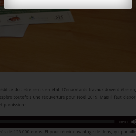
édifice doit être remis en état. D’importants travaux doivent être e
spère toutefois une réouverture pour Noël 2019. Mais il faut d’abor
t paroissien :
00:00
près de 125 000 euros. Et pour réunir davantage de dons, qui par aill