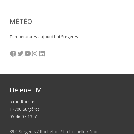
MÉTÉO
Températures aujourd'hui Surgères
Facebook
Twitter
YouTube
Instagram
LinkedIn
Hélene FM
5 rue Ronsard
17700 Surgères
05 46 07 13 51
89.0 Surgères / Rochefort / La Rochelle / Niort