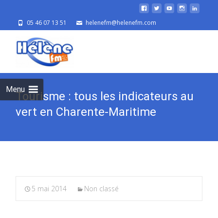
05 46 07 13 51
helenefm@helenefm.com
Skip
to
cont
Menu
Tourisme : tous les indicateurs au
vert en Charente-Maritime
5 mai 2014
Non classé