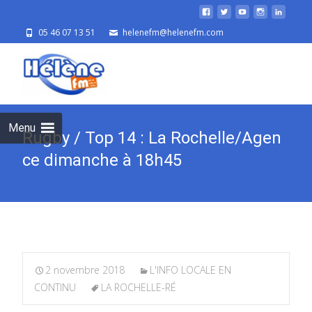
05 46 07 13 51
helenefm@helenefm.com
Skip
to
cont
Menu
Rugby / Top 14 : La Rochelle/Agen
ce dimanche à 18h45
2 novembre 2018
L'INFO LOCALE EN
CONTINU
LA ROCHELLE-RÉ