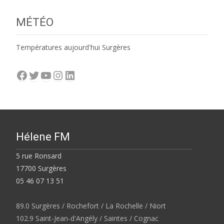
MÉTÉO
Températures aujourd'hui Surgères
Facebook
Twitter
YouTube
Instagram
LinkedIn
Hélene FM
5 rue Ronsard
17700 Surgères
05 46 07 13 51
89.0 Surgères / Rochefort / La Rochelle / Niort
102.9 Saint-Jean-d'Angély / Saintes / Cognac