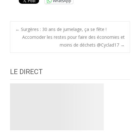
WhatsApp
Post
←
Surgères : 30 ans de jumelage, ça se fête !
Accomoder les restes pour faire des économies et
moins de déchets @Cyclad17
→
navigation
LE DIRECT