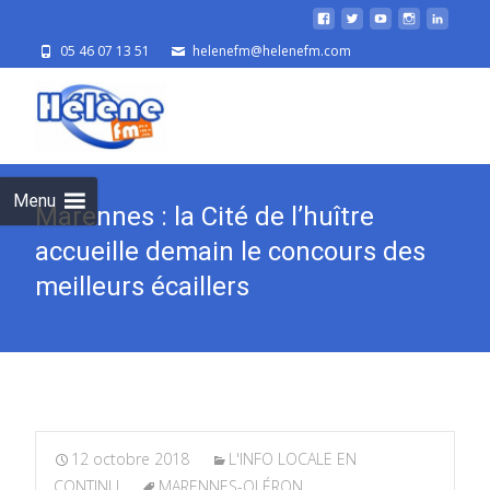
05 46 07 13 51
helenefm@helenefm.com
Skip
to
cont
Menu
Marennes : la Cité de l’huître
accueille demain le concours des
meilleurs écaillers
12 octobre 2018
L'INFO LOCALE EN
CONTINU
MARENNES-OLÉRON