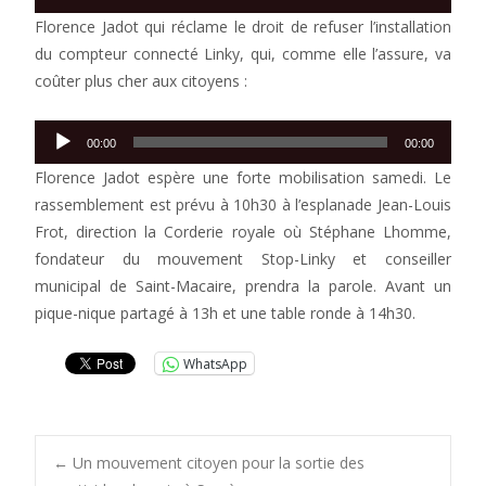
audio
Florence Jadot qui réclame le droit de refuser l’installation
du compteur connecté Linky, qui, comme elle l’assure, va
coûter plus cher aux citoyens :
Lecteur
00:00
00:00
audio
Florence Jadot espère une forte mobilisation samedi. Le
rassemblement est prévu à 10h30 à l’esplanade Jean-Louis
Frot, direction la Corderie royale où Stéphane Lhomme,
fondateur du mouvement Stop-Linky et conseiller
municipal de Saint-Macaire, prendra la parole. Avant un
pique-nique partagé à 13h et une table ronde à 14h30.
WhatsApp
Post
←
Un mouvement citoyen pour la sortie des