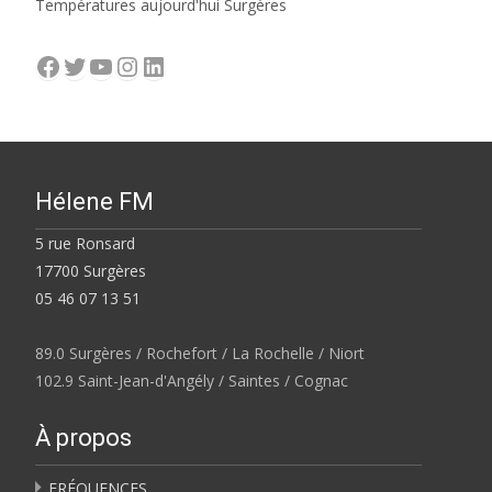
Températures aujourd'hui Surgères
Facebook
Twitter
YouTube
Instagram
LinkedIn
Hélene FM
5 rue Ronsard
17700 Surgères
05 46 07 13 51
89.0 Surgères / Rochefort / La Rochelle / Niort
102.9 Saint-Jean-d'Angély / Saintes / Cognac
À propos
FRÉQUENCES