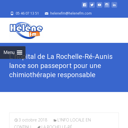
05 46 07 13 51
helenefm@helenefm.com
Skip
to
cont
Menu
L’hôpital de La Rochelle-Ré-Aunis
lance son passeport pour une
chimiothérapie responsable
3 octobre 2018
L'INFO LOCALE EN
CONTINU
LA ROCHELLE-RÉ