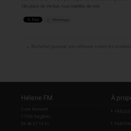
18h place de Verdun, tous habillés de noir.
WhatsApp
Post
←
Rochefort poursuit son offensive contre les incivilité
navigation
Hélene FM
À prop
5 rue Ronsard
FRÉQUE
17700 Surgères
05 46 07 13 51
PARTEN