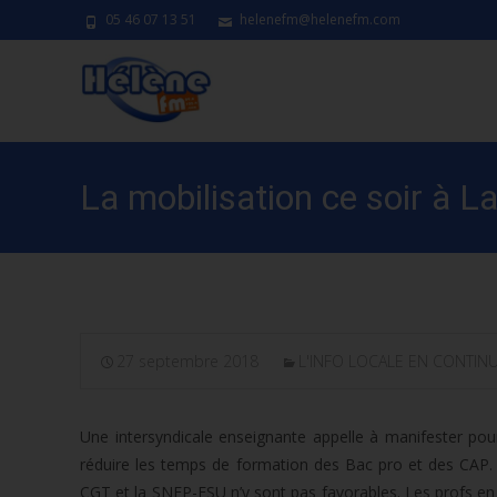
05 46 07 13 51
helenefm@helenefm.com
La mobilisation ce soir à La
27 septembre 2018
L'INFO LOCALE EN CONTIN
Une intersyndicale enseignante appelle à manifester pour
réduire les temps de formation des Bac pro et des CAP. I
CGT et la SNEP-FSU n’y sont pas favorables. Les profs en