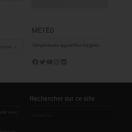
MÉTÉO
Températures aujourd'hui Surgères
u neuve
→
Facebook
Twitter
YouTube
Instagram
LinkedIn
Rechercher sur ce site
Rechercher
août avec
lotos les