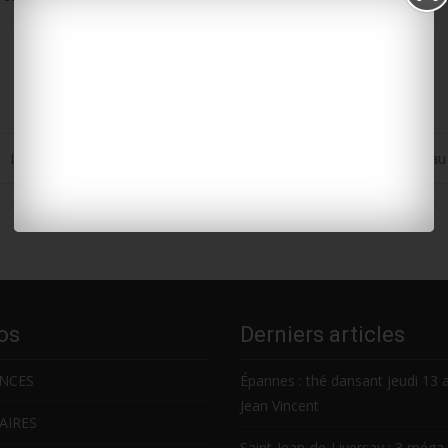
s
Le site web de la Communauté de communes @AunisSud fait pea
os
Derniers articles
NCES
Épannes : thé dansant jeudi 13 
Jean Vincent
AIRES
Saint-Jean-de-Liversay : 3 méga 