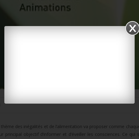
U
r le thème des inégalités et de l’alimentation va proposer comme chaq
principal objectif d’informer et d’éveiller les consciences. Ce qui 