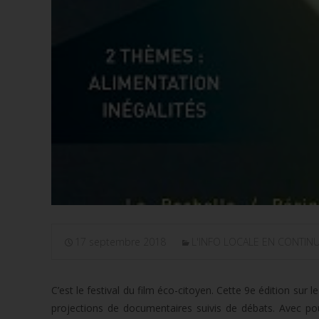
17 septembre 2018
L'INFO LOCALE EN CONTIN
C’est le festival du film éco-citoyen. Cette 9e édition su
projections de documentaires suivis de débats. Avec pour 