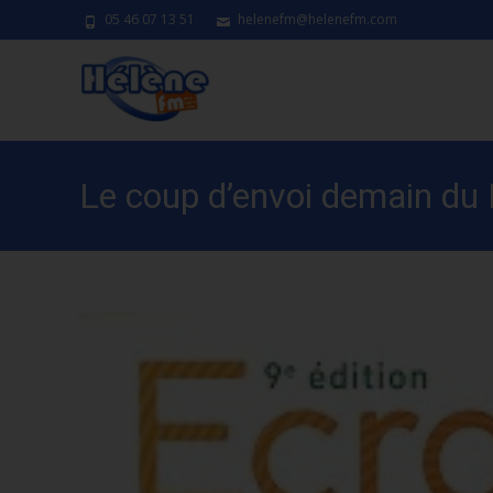
05 46 07 13 51
helenefm@helenefm.com
Le coup d’envoi demain du 