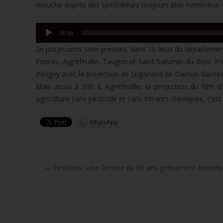
mouche auprès des spectateurs toujours plus nombreux. On
Lecteur
00:00
audio
26 projections sont prévues, dans 10 lieux du départemen
Fouras, Aigrefeuille, Taugon et Saint-Saturnin-du-Bois.
Périgny avec la projection de Sugarland de Damon Gameau
Mais aussi à 20h à Aigrefeuille, la projection du fil
agriculture sans pesticide et sans intrants chimiques, c’est
WhatsApp
Post
←
Pessines : une femme de 80 ans grièvement blessée
navigation