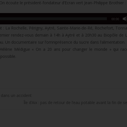
 écoute le président-fondateur d’Ecran vert Jean-Philippe Brothier :
00:00
t : La Rochelle, Périgny, Aytré, Sainte-Marie-de-Ré, Rochefort, Tonn
 Premier rendez-vous demain à 14h à Aytré et à 20h30 au Biopôle de 
. Un documentaire sur l’omniprésence du sucre dans l’alimentation.
m d’Hélène Médigue « On a 20 ans pour changer le monde » qui rac
 possible.
 dans un accident
Île d’Aix : pas de retour de l’eau potable avant la fin de