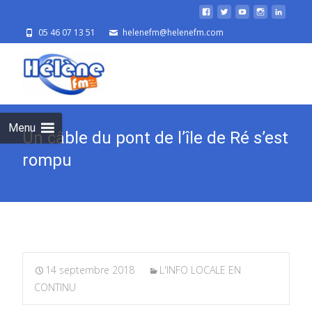
05 46 07 13 51
helenefm@helenefm.com
Skip
to
cont
Menu
Un câble du pont de l’île de Ré s’est
rompu
14 septembre 2018
L'INFO LOCALE EN
CONTINU