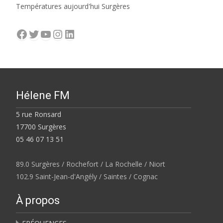
Températures aujourd'hui Surgères
Facebook
Twitter
YouTube
Instagram
LinkedIn
Hélene FM
5 rue Ronsard
17700 Surgères
05 46 07 13 51
89.0 Surgères / Rochefort / La Rochelle / Niort
102.9 Saint-Jean-d'Angély / Saintes / Cognac
À propos