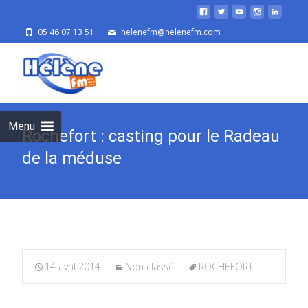
05 46 07 13 51
helenefm@helenefm.com
Skip
to
cont
Menu
Rochefort : casting pour le Radeau
de la méduse
14 avril 2014
Non classé
ROCHEFORT