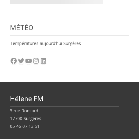
MÉTÉO
Températures aujourd'hui Surgères
Facebook
Twitter
YouTube
Instagram
LinkedIn
Hélene FM
5 rue Ronsard
17700 Surgères
05 46 07 13 51