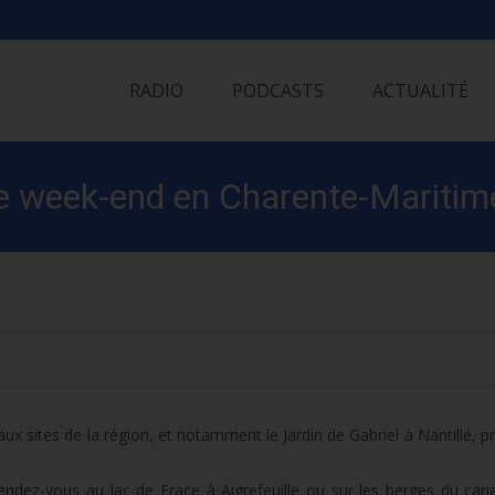
Skip
to
RADIO
PODCASTS
ACTUALITÉ
content
re week-end en Charente-Maritim
ux sites de la région, et notamment le Jardin de Gabriel à Nantillé, pr
Rendez-vous au lac de Frace à Aigrefeuille ou sur les berges du can