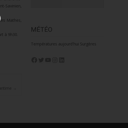
t-Savinien,
 Les Mathes,
MÉTÉO
rt à 9h30.
Températures aujourd'hui Surgères
Facebook
Twitter
YouTube
Instagram
LinkedIn
aritime
→