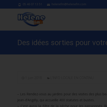
05 46 07 13 51
helenefm@helenefm.com
Des idées sorties pour vot
1 juin 2018
L'INFO LOCALE EN CONTINU
– Les Rendez-vous au jardins pour des visites des plus bea
Jean-d’Angély, qui accueille 400 statutes et bustes.
– C’est aussi la Fête de la pêche pour les passionnés. 