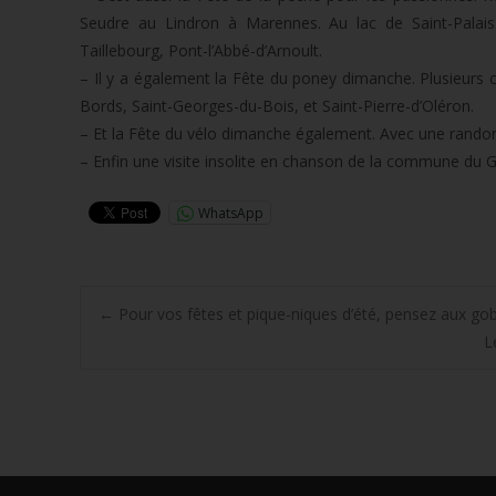
Seudre au Lindron à Marennes. Au lac de Saint-Palai
Taillebourg, Pont-l’Abbé-d’Arnoult.
– Il y a également la Fête du poney dimanche. Plusieurs
Bords, Saint-Georges-du-Bois, et Saint-Pierre-d’Oléron.
– Et la Fête du vélo dimanche également. Avec une rand
– Enfin une visite insolite en chanson de la commune du G
WhatsApp
Post
←
Pour vos fêtes et pique-niques d’été, pensez aux gobe
L
navigation