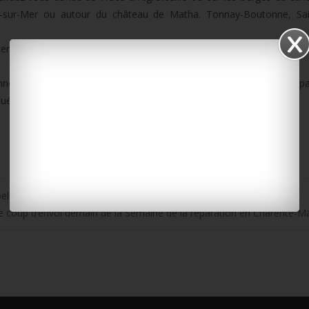
s-sur-Mer ou autour du château de Matha. Tonnay-Boutonne, Sain
 centres équestres proposent des baptêmes gratuits. A Saint-Trojan,
onnée gourmande de 45km entre Ronce-les-Bains et La Palmyre. Dépa
ué-d’Alleré, en Aunis. C’est dimanche à 11h.
lets réutilisables ! @Cyclad17
e coup d’envoi demain de la Semaine de la réparation en Charente-M