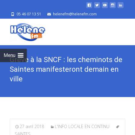
05 46 07 13 51
helenefm@helenefm.com
Skip
to
cont
Menu
Grève à la SNCF : les cheminots de
Saintes manifesteront demain en
ville
27 avril 2018
L'INFO LOCALE EN CONTINU
SAINTES