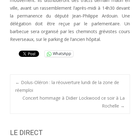
mouvement. Ils distribueront des tracts demain matin en
ville, avant un rassemblement l’après-midi à 14h30 devant
la permanence du député Jean-Philippe Ardouin. Une
délégation doit être reçue par le parlementaire. Un
barbecue sera organisé par les cheminots grévistes cours
Reverseaux, sur le parking de l’ancien hôpital.
WhatsApp
Post
←
Dolus-Oléron : la réouverture lundi de la zone de
réemploi
Concert hommage à Didier Lockwood ce soir à La
navigation
Rochelle
→
LE DIRECT