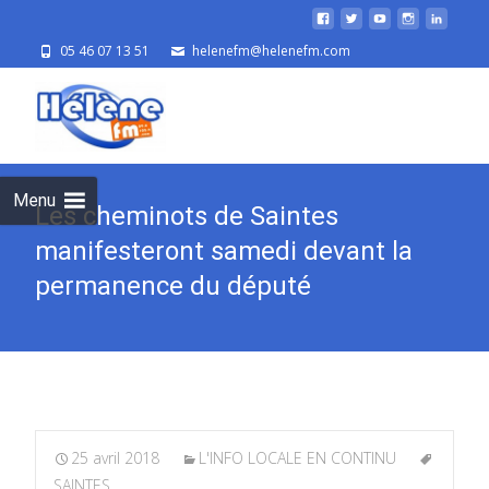
05 46 07 13 51
helenefm@helenefm.com
Skip
to
cont
Menu
Les cheminots de Saintes
manifesteront samedi devant la
permanence du député
25 avril 2018
L'INFO LOCALE EN CONTINU
SAINTES