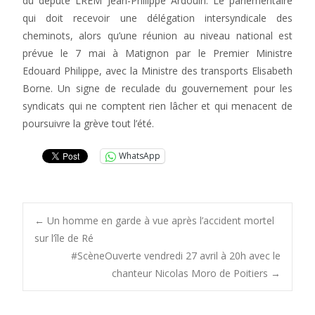
du député LREM Jean-Philippe Ardouin. Le parlementaire
qui doit recevoir une délégation intersyndicale des
cheminots, alors qu’une réunion au niveau national est
prévue le 7 mai à Matignon par le Premier Ministre
Edouard Philippe, avec la Ministre des transports Elisabeth
Borne. Un signe de reculade du gouvernement pour les
syndicats qui ne comptent rien lâcher et qui menacent de
poursuivre la grève tout l’été.
WhatsApp
Post
←
Un homme en garde à vue après l’accident mortel
sur l’île de Ré
#ScèneOuverte vendredi 27 avril à 20h avec le
navigation
chanteur Nicolas Moro de Poitiers
→