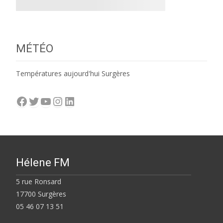
MÉTÉO
Températures aujourd'hui Surgères
Facebook
Twitter
YouTube
Instagram
LinkedIn
Hélene FM
5 rue Ronsard
17700 Surgères
05 46 07 13 51