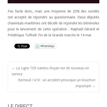
audio
Pas facile donc, mais une moyenne de 25% des sondés
ont accepté de répondre au questionnaire. Deux députés
charentais-maritimes ont décidé de rejoindre les bénévoles
pour le lancement de cette opération : Raphaël Gérard et
Frédérique Tuffnell. Fin de la Grande marche le 14 mai.
WhatsApp
Post
←
La Ligne TER Saintes-Royan est de nouveau en
service
Berneuil / A10 : un accident provoque un bouchon
navigation
important
→
LE DIRECT