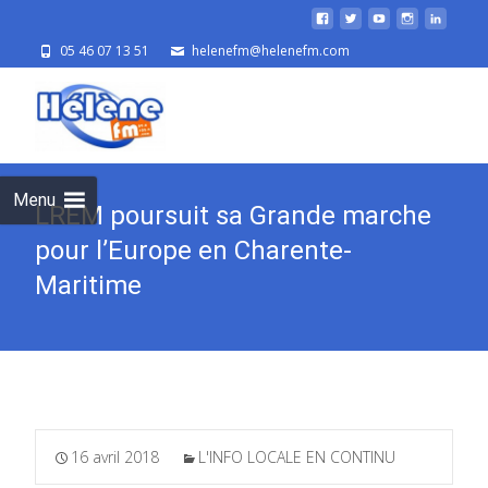
05 46 07 13 51
helenefm@helenefm.com
Skip
to
cont
Menu
LREM poursuit sa Grande marche
pour l’Europe en Charente-
Maritime
16 avril 2018
L'INFO LOCALE EN CONTINU