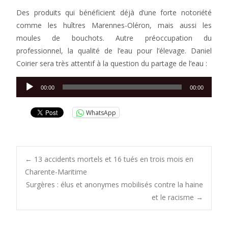
Des produits qui bénéficient déjà d’une forte notoriété
comme les huîtres Marennes-Oléron, mais aussi les
moules de bouchots. Autre préoccupation du
professionnel, la qualité de l’eau pour l’élevage. Daniel
Coirier sera très attentif à la question du partage de l’eau :
Lecteur
00:00
00:00
audio
WhatsApp
Post
←
13 accidents mortels et 16 tués en trois mois en
Charente-Maritime
Surgères : élus et anonymes mobilisés contre la haine
navigation
et le racisme
→