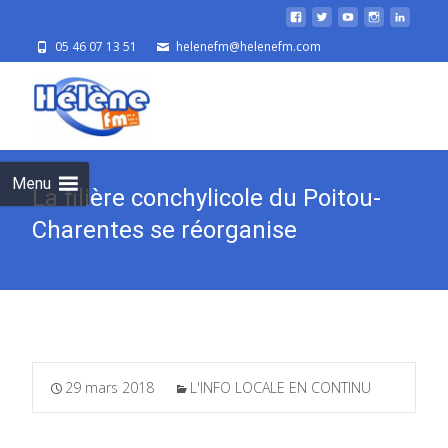
05 46 07 13 51
helenefm@helenefm.com
Skip
to
cont
Menu
La filière conchylicole du Poitou-
Charentes se réorganise
29 mars 2018
L'INFO LOCALE EN CONTINU