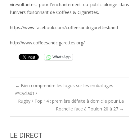
virevoltantes, pour l’enchantement du public plongé dans
l’univers foisonnant de Coffees & Cigarettes.
https://www.facebook.com/coffeesandcigarettesband
http://www.coffeesandcigarettes.org/
WhatsApp
Post
←
Bien comprendre les logos sur les emballages
@Cyclad17
Rugby / Top 14 : première défaite à domicile pour La
navigation
Rochelle face à Toulon 20 à 27
→
LE DIRECT