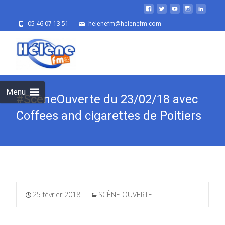
05 46 07 13 51
helenefm@helenefm.com
Skip
to
cont
Menu
#ScèneOuverte du 23/02/18 avec
Coffees and cigarettes de Poitiers
25 février 2018
SCÈNE OUVERTE