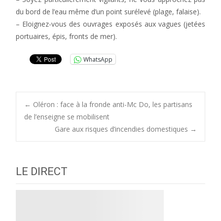
du bord de l’eau même d’un point surélevé (plage, falaise).
– Eloignez-vous des ouvrages exposés aux vagues (jetées
portuaires, épis, fronts de mer).
WhatsApp
Post
←
Oléron : face à la fronde anti-Mc Do, les partisans
de l’enseigne se mobilisent
Gare aux risques d’incendies domestiques
→
navigation
LE DIRECT