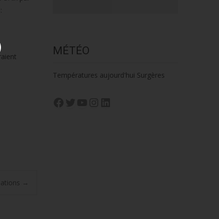
:
MÉTÉO
raient
Températures aujourd'hui Surgères
Facebook
Twitter
YouTube
Instagram
LinkedIn
dations
→