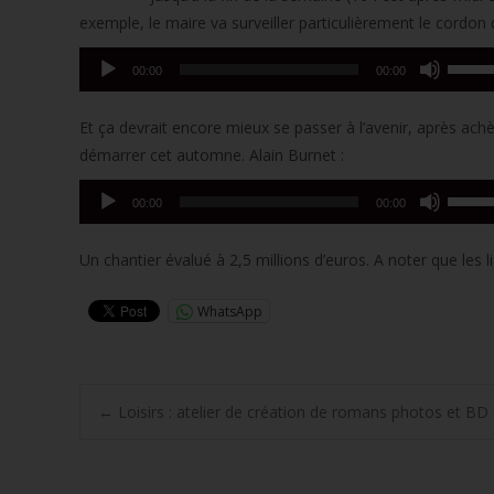
exemple, le maire va surveiller particulièrement le cordon 
Lecteur
Utilise
00:00
00:00
audio
les
flèche
Et ça devrait encore mieux se passer à l’avenir, après a
haut/b
démarrer cet automne. Alain Burnet :
pour
Lecteur
Utilise
augme
00:00
00:00
audio
les
ou
flèche
diminu
Un chantier évalué à 2,5 millions d’euros. A noter que les lia
haut/b
le
pour
volume
WhatsApp
augme
ou
diminu
Post
←
Loisirs : atelier de création de romans photos et BD
le
volume