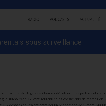
Skip
to
RADIO
PODCASTS
ACTUALITÉ
content
harentais sous surveillance
ment fait peu de dégâts en Charente-Maritime, le département est t
 vague-submersion. Le vent soutenu et les coefficients de marées éle
et 107 demain) pourraient entraîner un phénomène de surcôte. Sur l’île