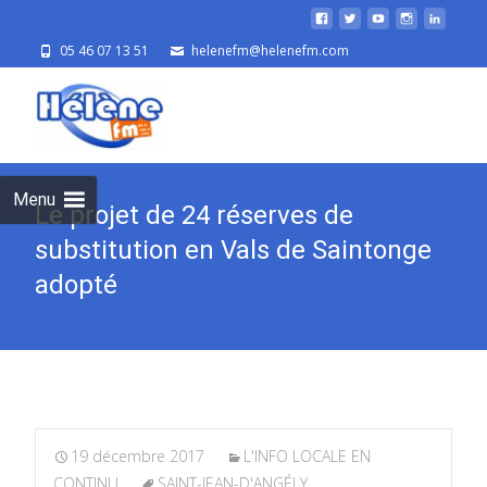
05 46 07 13 51
helenefm@helenefm.com
Skip
to
cont
Menu
Le projet de 24 réserves de
substitution en Vals de Saintonge
adopté
19 décembre 2017
L'INFO LOCALE EN
CONTINU
SAINT-JEAN-D'ANGÉLY