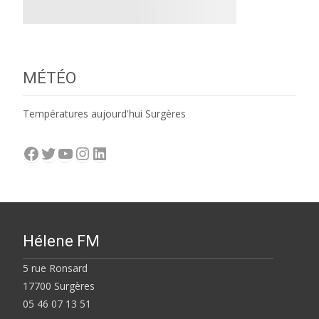
MÉTÉO
Températures aujourd'hui Surgères
Facebook
Twitter
YouTube
Instagram
LinkedIn
Hélene FM
5 rue Ronsard
17700 Surgères
05 46 07 13 51