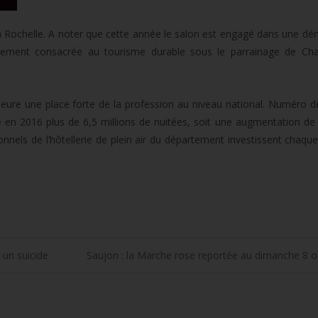
s
 La Rochelle. A noter que cette année le salon est engagé dans une d
as
lement consacrée au tourisme durable sous le parrainage de Char
nter
ure une place forte de la profession au niveau national. Numéro d
er
 en 2016 plus de 6,5 millions de nuitées, soit une augmentation de
sionnels de l’hôtellerie de plein air du département investissent chaqu
.
s un suicide
Saujon : la Marche rose reportée au dimanche 8 