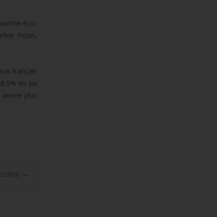
émarche éco-
line Picon,
eux français
 8,5% en six
e année plus
octobre
→