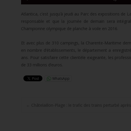
les
audio
flèche
Atlantica, c’est jusqu’à jeudi au Parc des expositions de
haut/b
responsable et que la journée de demain sera intégra
pour
Championne olympique de planche à voile en 2016.
augme
ou
Et avec plus de 310 campings, la Charente-Maritime deme
diminu
en nombre d’établissements, le département a enregistré
le
ans. Pour satisfaire cette clientèle exigeante, les profes
volume
de 33 millions d’euros.
WhatsApp
Post
←
Châtelaillon-Plage : le trafic des trains perturbé aprè
navigation