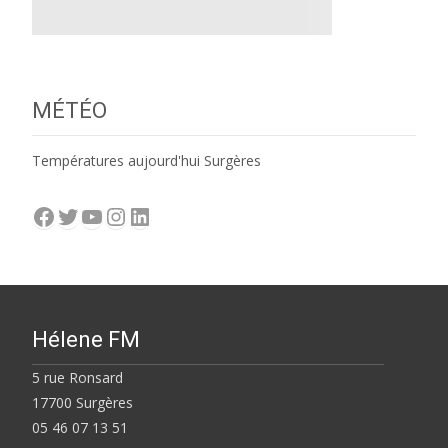
MÉTÉO
Températures aujourd'hui Surgères
Facebook
Twitter
YouTube
Instagram
LinkedIn
Hélene FM
5 rue Ronsard
17700 Surgères
05 46 07 13 51