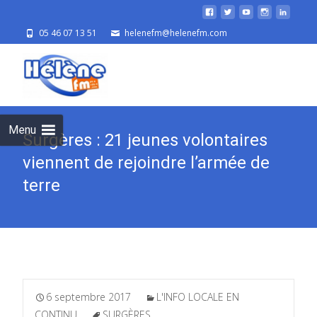
05 46 07 13 51
helenefm@helenefm.com
Skip
to
cont
Menu
Surgères : 21 jeunes volontaires
viennent de rejoindre l’armée de
terre
6 septembre 2017
L'INFO LOCALE EN
CONTINU
SURGÈRES