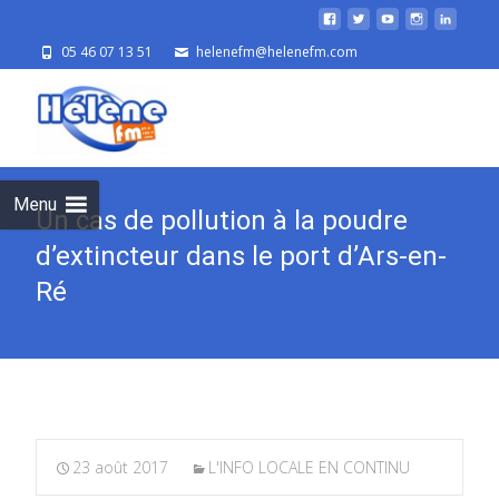
05 46 07 13 51
helenefm@helenefm.com
Skip
to
cont
Menu
Un cas de pollution à la poudre
d’extincteur dans le port d’Ars-en-
Ré
23 août 2017
L'INFO LOCALE EN CONTINU