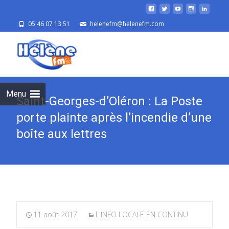
05 46 07 13 51
helenefm@helenefm.com
Skip
to
cont
Menu
Saint-Georges-d’Oléron : La Poste
porte plainte après l’incendie d’une
boîte aux lettres
11 août 2017
L'INFO LOCALE EN CONTINU