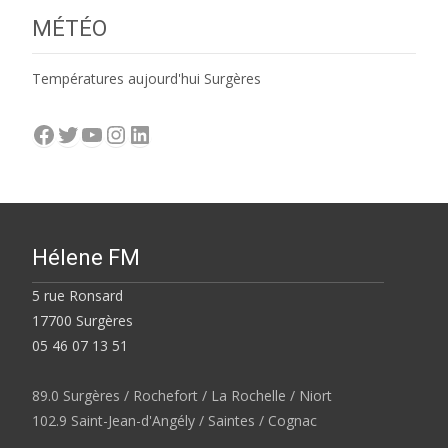
MÉTÉO
Températures aujourd'hui Surgères
Facebook
Twitter
YouTube
Instagram
LinkedIn
Hélene FM
5 rue Ronsard
17700 Surgères
05 46 07 13 51
89.0 Surgères / Rochefort / La Rochelle / Niort
102.9 Saint-Jean-d'Angély / Saintes / Cognac