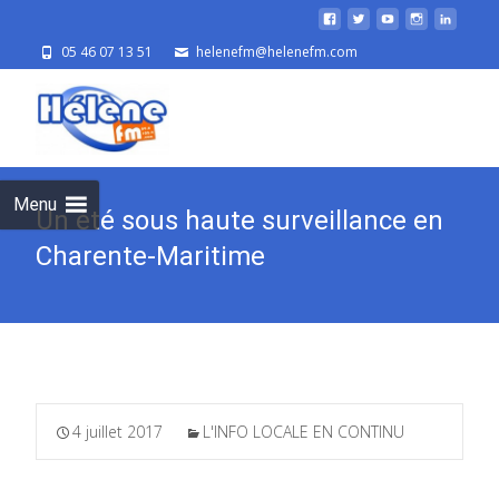
05 46 07 13 51
helenefm@helenefm.com
Skip
to
cont
Menu
Un été sous haute surveillance en
Charente-Maritime
4 juillet 2017
L'INFO LOCALE EN CONTINU