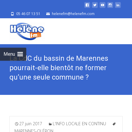
05 46 07 13 51
helenefm@helenefm.com
Skip
to
cont
Menu
La CdC du bassin de Marennes
pourrait-elle bientôt ne former
qu’une seule commune ?
27 juin 2017
L'INFO LOCALE EN CONTINU
MARENNES-OLÉRON