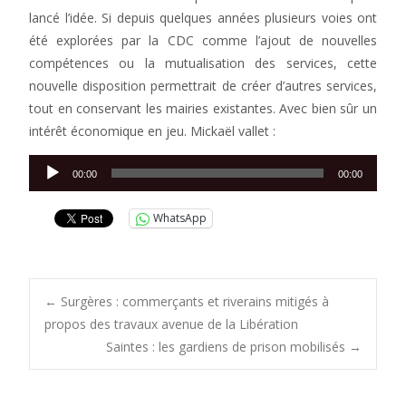
lancé l’idée. Si depuis quelques années plusieurs voies ont
été explorées par la CDC comme l’ajout de nouvelles
compétences ou la mutualisation des services, cette
nouvelle disposition permettrait de créer d’autres services,
tout en conservant les mairies existantes. Avec bien sûr un
intérêt économique en jeu. Mickaël vallet :
Lecteur
00:00
00:00
audio
WhatsApp
Post
←
Surgères : commerçants et riverains mitigés à
propos des travaux avenue de la Libération
Saintes : les gardiens de prison mobilisés
→
navigation