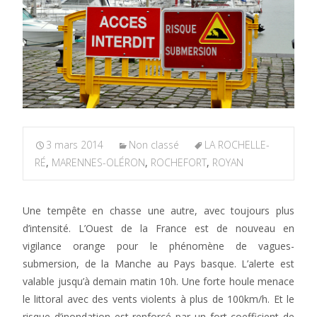
3 mars 2014
Non classé
LA ROCHELLE-
RÉ
,
MARENNES-OLÉRON
,
ROCHEFORT
,
ROYAN
Une tempête en chasse une autre, avec toujours plus
d’intensité. L’Ouest de la France est de nouveau en
vigilance orange pour le phénomène de vagues-
submersion, de la Manche au Pays basque. L’alerte est
valable jusqu’à demain matin 10h. Une forte houle menace
le littoral avec des vents violents à plus de 100km/h. Et le
risque d’inondation est renforcé par un fort coefficient de