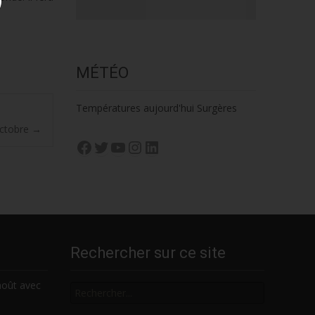
MÉTÉO
Températures aujourd'hui Surgères
octobre
→
Facebook
Twitter
YouTube
Instagram
LinkedIn
Rechercher sur ce site
Rechercher
août avec