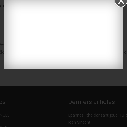
ion, tout comme les délégués des 2e et 3e circonscriptions.
ôte charentaise
lectionnée pour participer à l’Annapurna Mandala Trail au Népal en 
os
Derniers articles
NCES
Épannes : thé dansant jeudi 13 
Jean Vincent
AIRES