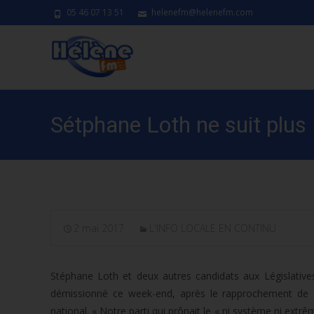
05 46 07 13 51
helenefm@helenefm.com
Sétphane Loth ne suit plus
2 mai 2017
L'INFO LOCALE EN CONTINU
Stéphane Loth et deux autres candidats aux Législativ
démissionné ce week-end, après le rapprochement de N
national. « Notre parti qui prônait le « ni système ni extr