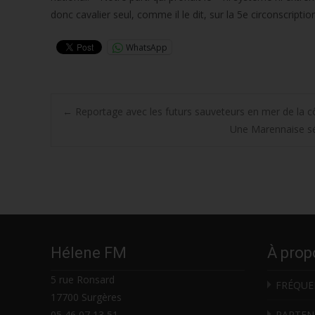
donc cavalier seul, comme il le dit, sur la 5e circonscript
WhatsApp
Post
←
Reportage avec les futurs sauveteurs en mer de la c
Une Marennaise sé
navigation
Hélene FM
À prop
5 rue Ronsard
FRÉQUE
17700 Surgères
05 46 07 13 51
PARTEN