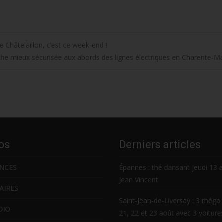
e Châtelaillon, c’est ce week-end !
he mieux sécurisée aux abords des lignes électriques en Charente-M
os
Derniers articles
NCES
Épannes : thé dansant jeudi 13 
Jean Vincent
AIRES
Saint-Jean-de-Liversay : 3 méga 
DIO
21, 22 et 23 août avec 3 voitur