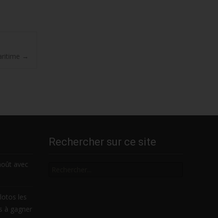
aritime
→
Rechercher sur ce site
Rechercher
août avec
lotos les
es à gagner