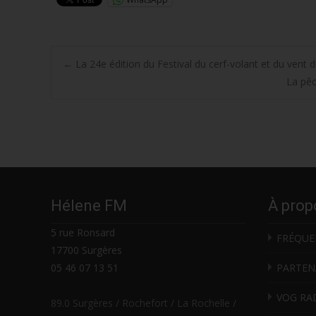
Post
←
La 24e édition du Festival du cerf-volant et du vent d
La pêc
navigation
Hélene FM
À prop
5 rue Ronsard
FRÉQUE
17700 Surgères
05 46 07 13 51
PARTEN
VOG RA
89.0 Surgères / Rochefort / La Rochelle /