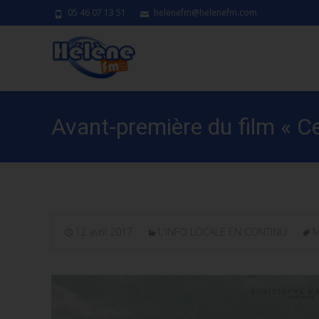
05 46 07 13 51
helenefm@helenefm.com
Avant-première du film « C
12 avril 2017
L'INFO LOCALE EN CONTINU
M