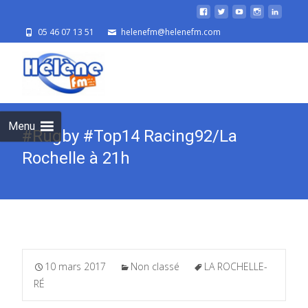
05 46 07 13 51
helenefm@helenefm.com
Skip
to
cont
Menu
#Rugby #Top14 Racing92/La
Rochelle à 21h
10 mars 2017
Non classé
LA ROCHELLE-
RÉ