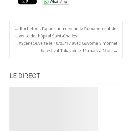
WhatsApp
Post
←
Rochefort : l’opposition demande l’ajournement de
la vente de l’hôpital Saint-Charles
#ScèneOuverte le 10/03/17 avec Guyome Simonnet
navigation
du festival Takavoir le 11 mars à Niort
→
LE DIRECT