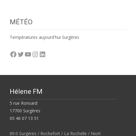
MÉTÉO
Températures aujourd'hui Surgères
Facebook
Twitter
YouTube
Instagram
LinkedIn
Hélene FM
5 rue Ronsard
17700 Surgères
05 46 07 13 51
89.0 Surgères / Rochefort / La Rochelle / Niort