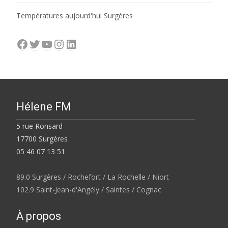
Températures aujourd'hui Surgères
Facebook
Twitter
YouTube
Instagram
LinkedIn
Hélene FM
5 rue Ronsard
17700 Surgères
05 46 07 13 51
89.0 Surgères / Rochefort / La Rochelle / Niort
102.9 Saint-Jean-d'Angély / Saintes / Cognac
À propos