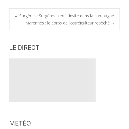
Post
←
Surgères : Surgères alert’ s’invite dans la campagne
Marennes : le corps de l’ostréiculteur repêché
→
navigation
LE DIRECT
MÉTÉO