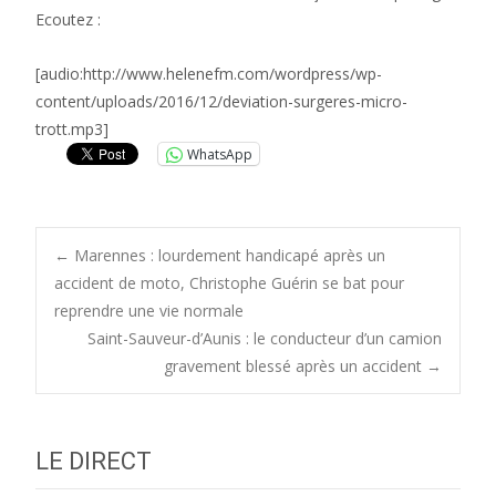
Ecoutez :
[audio:http://www.helenefm.com/wordpress/wp-
content/uploads/2016/12/deviation-surgeres-micro-
trott.mp3]
WhatsApp
Post
←
Marennes : lourdement handicapé après un
accident de moto, Christophe Guérin se bat pour
reprendre une vie normale
navigation
Saint-Sauveur-d’Aunis : le conducteur d’un camion
gravement blessé après un accident
→
LE DIRECT