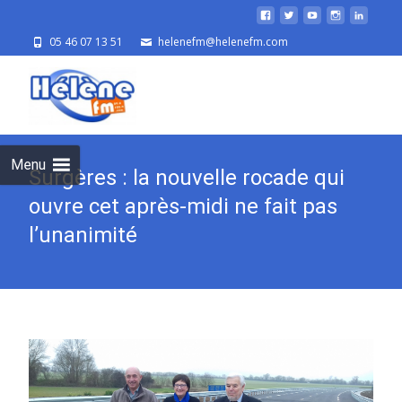
05 46 07 13 51
helenefm@helenefm.com
Skip
to
cont
Menu
Surgères : la nouvelle rocade qui
ouvre cet après-midi ne fait pas
l’unanimité