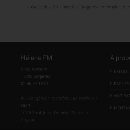
Post
←
Gaëlle des Ch’tis bientôt à Surgères (en remplacement
navigation
Hélene FM
À prop
5 rue Ronsard
FRÉQUE
17700 Surgères
05 46 07 13 51
PARTEN
VOG RA
89.0 Surgères / Rochefort / La Rochelle /
Niort
MENTIO
102.9 Saint-Jean-d'Angély / Saintes /
Cognac