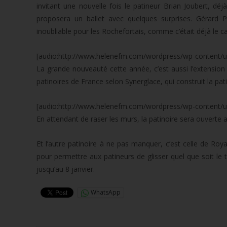
invitant une nouvelle fois le patineur Brian Joubert, déj
proposera un ballet avec quelques surprises. Gérard P
inoubliable pour les Rochefortais, comme c’était déjà le c
[audio:http://www.helenefm.com/wordpress/wp-content/u
La grande nouveauté cette année, c’est aussi l’extension d
patinoires de France selon Synerglace, qui construit la pat
[audio:http://www.helenefm.com/wordpress/wp-content/u
En attendant de raser les murs, la patinoire sera ouverte a
Et l’autre patinoire à ne pas manquer, c’est celle de Roya
pour permettre aux patineurs de glisser quel que soit le t
jusqu’au 8 janvier.
WhatsApp