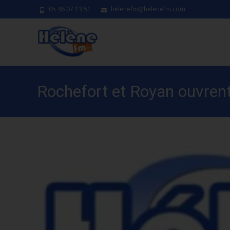
05 46 07 13 51
helenefm@helenefm.com
Rochefort et Royan ouvrent