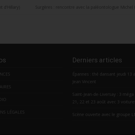
 d’Hillary)
Surgères : rencontre avec la paléontologue Michel
os
Derniers articles
NCES
Épannes : thé dansant jeudi 13 
Jean Vincent
AIRES
Saint-Jean-de-Liversay : 3 méga 
DIO
21, 22 et 23 août avec 3 voitur
NS LÉGALES
Scène ouverte avec le groupe 