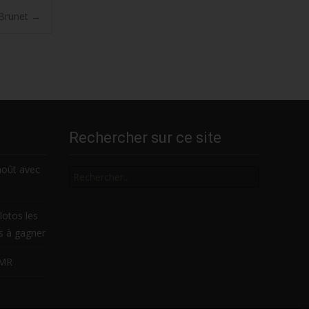
 Brunet
→
Rechercher sur ce site
Rechercher
août avec
lotos les
es à gagner
LMR