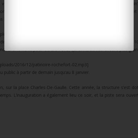
à venu l’année dernière. Toujours aux côtés de la compagnie Patin’Ai
ons, adjoint aux animations et initiateur de la patinoire, promet
as lors des précédentes inaugurations :
ploads/2016/12/patinoire-rochefort-01.mp3]
e la patinoire, qui passe à 1100 m². Une piste qui fait partie des 10
inoire. Une fierté pour Gérard Pons, qui aimerait voir encore plus gran
ploads/2016/12/patinoire-rochefort-02.mp3]
u public à partir de demain jusqu’au 8 janvier.
n, sur la place Charles-De-Gaulle. Cette année, la structure s’est dot
emps. L’inauguration a également lieu ce soir, et la piste sera ouvert