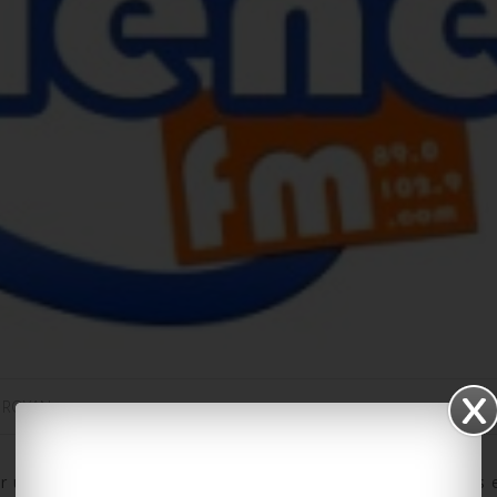
,
ROYAN
 une nouvelle édition. Et pour l’inaugurer, la ville a vu les choses