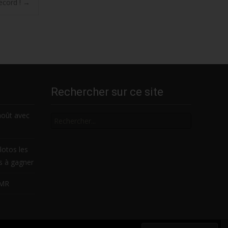
record !
→
Rechercher sur ce site
Rechercher
août avec
lotos les
es à gagner
LMR