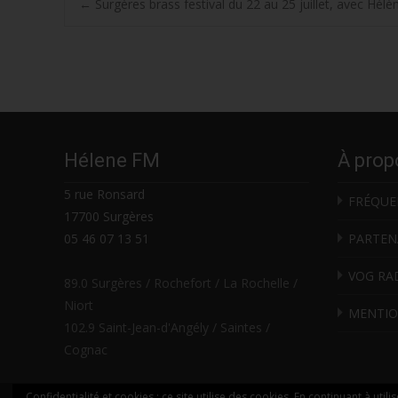
Post
←
Surgères brass festival du 22 au 25 juillet, avec Hélè
navigation
Hélene FM
À prop
5 rue Ronsard
FRÉQUE
17700 Surgères
05 46 07 13 51
PARTEN
VOG RA
89.0 Surgères / Rochefort / La Rochelle /
Niort
MENTIO
102.9 Saint-Jean-d'Angély / Saintes /
Cognac
Confidentialité et cookies : ce site utilise des cookies. En continuant à utili