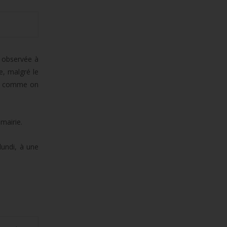
 observée à
e, malgré le
um, comme on
mairie.
lundi, à une