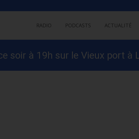
Skip
to
RADIO
PODCASTS
ACTUALITÉ
content
 soir à 19h sur le Vieux port à 
s ; Royan reporte ses manifestat