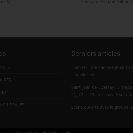
ne FM !
Francofolies : une édition 
os
Derniers articles
NCES
Épannes : thé dansant jeudi 13 
Jean Vincent
AIRES
Saint-Jean-de-Liversay : 3 méga 
DIO
21, 22 et 23 août avec 3 voitur
NS LÉGALES
Scène ouverte avec le groupe 
ser ce site Web, vous acceptez leur utilisation.