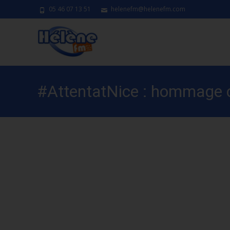
05 46 07 13 51
helenefm@helenefm.com
#AttentatNice : hommage ce
place de l’Europe à Surgère
deuil national