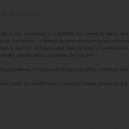
,
ROYAN
,
SURGÈRES
ès ce soir, notamment à La Rochelle. Une minute de silence sera
si aux Francofolies. Le festival qui va se poursuivre jusqu’à dimanch
. Mais le dispositif de sécurité avait déjà été relevé à son maxim
vec des contrôles stricts aux entrées des concerts.
prévu demain à 11h place de l’Europe à Surgères, à l’initiative de la 
rter toutes les manifestations à caractère ludique prévues jusqu’à 