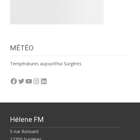
MÉTÉO
Températures aujourd'hui Surgères
Facebook
Twitter
YouTube
Instagram
LinkedIn
Hélene FM
5 rue Ronsard
17700 Surgères