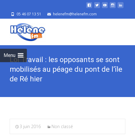
05 46 07 13 51
helenefm@helenefm.com
Skip
to
cont
Menu
Loi Travail : les opposants se sont
mobilisés au péage du pont de l’île
de Ré hier
3 juin 2016
Non classé