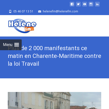
05 46 07 13 51
helenefm@helenefm.com
Skip
to
cont
Menu
Plus de 2 000 manifestants ce
matin en Charente-Maritime contre
la loi Travail