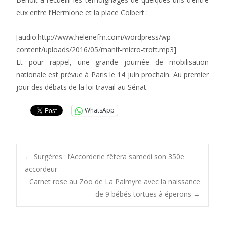
eux entre l’Hermione et la place Colbert :
[audio:http://www.helenefm.com/wordpress/wp-
content/uploads/2016/05/manif-micro-trott.mp3]
Et pour rappel, une grande journée de mobilisation
nationale est prévue à Paris le 14 juin prochain. Au premier
jour des débats de la loi travail au Sénat.
WhatsApp
Post
←
Surgères : l’Accorderie fêtera samedi son 350e
accordeur
Carnet rose au Zoo de La Palmyre avec la naissance
navigation
de 9 bébés tortues à éperons
→