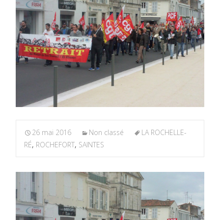
26 mai 2016
Non classé
LA ROCHELLE-
RÉ
,
ROCHEFORT
,
SAINTES