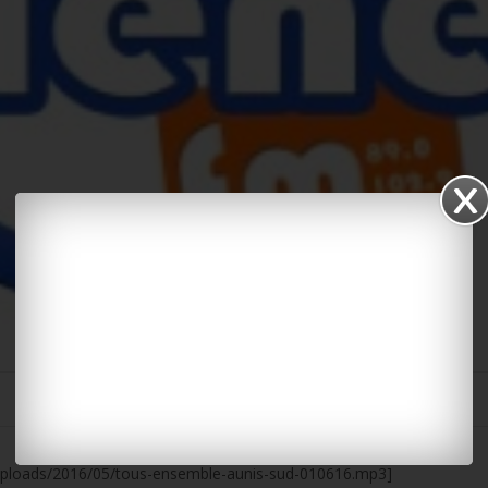
uploads/2016/05/tous-ensemble-aunis-sud-010616.mp3]