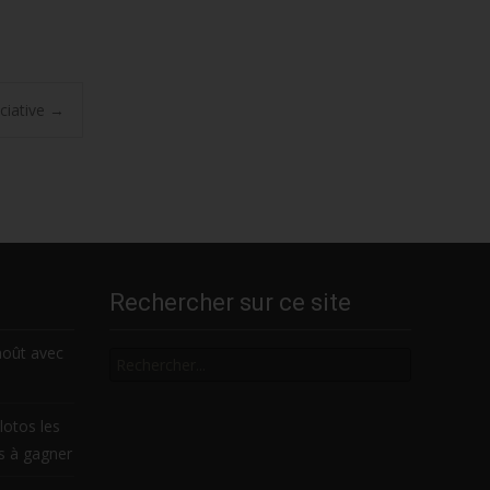
ociative
→
Rechercher sur ce site
Rechercher
août avec
lotos les
es à gagner