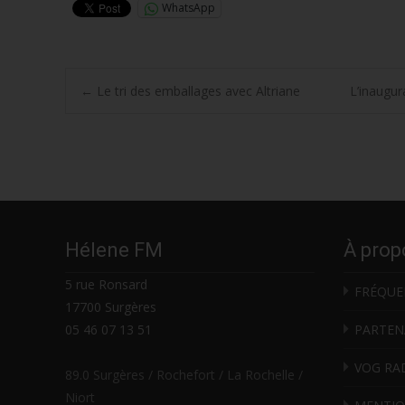
WhatsApp
Post
←
Le tri des emballages avec Altriane
L’inaugur
navigation
Hélene FM
À prop
5 rue Ronsard
FRÉQUE
17700 Surgères
05 46 07 13 51
PARTEN
VOG RA
89.0 Surgères / Rochefort / La Rochelle /
Niort