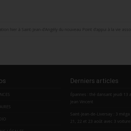
ation hier à Saint-Jean-d’Angély du nouveau Point d’appui à la vie ass
os
Derniers articles
NCES
Épannes : thé dansant jeudi 13 
Jean Vincent
AIRES
Saint-Jean-de-Liversay : 3 méga 
DIO
21, 22 et 23 août avec 3 voitur