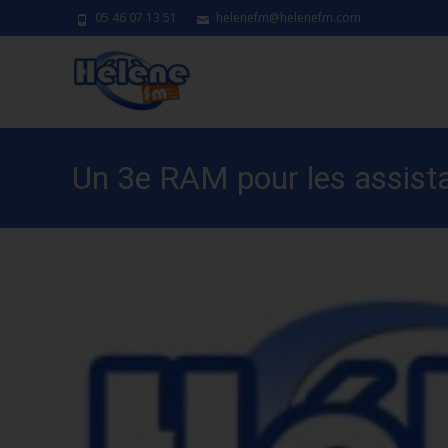
05 46 07 13 51
helenefm@helenefm.com
Un 3e RAM pour les assista