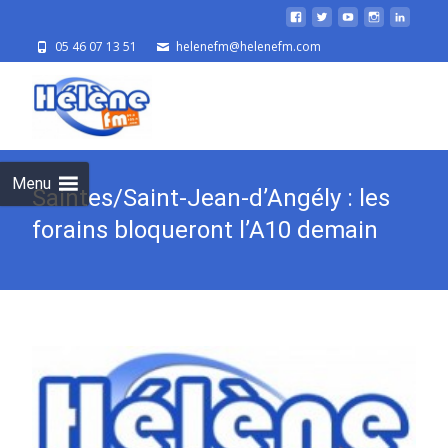
05 46 07 13 51
helenefm@helenefm.com
Skip
to
cont
Menu
Saintes/Saint-Jean-d’Angély : les
forains bloqueront l’A10 demain