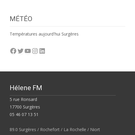
MÉTÉO
Températures aujourd'hui Surgères
Facebook
Twitter
YouTube
Instagram
LinkedIn
Hélene FM
5 rue Ronsard
17700 Surgères
05 46 07 13 51
89.0 Surgères / Rochefort / La Rochelle / Niort