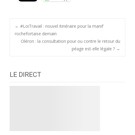
Post
←
#LoiTravail : nouvel itinéraire pour la manif
rochefortaise demain
Oléron : la consultation pour ou contre le retour du
navigation
péage est-elle légale ?
→
LE DIRECT