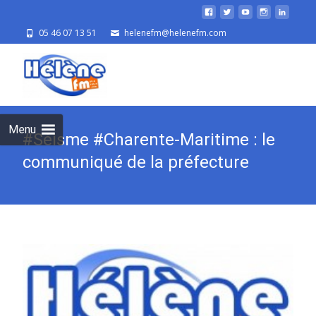
05 46 07 13 51
helenefm@helenefm.com
Skip
to
cont
Menu
#Séisme #Charente-Maritime : le
communiqué de la préfecture