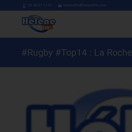
05 46 07 13 51
helenefm@helenefm.com
#Rugby #Top14 : La Rochel