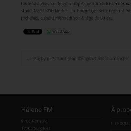
toutefois miser sur leurs multiples performances à domicil
stade Marcel-Deflandre. Un hommage sera rendu à Arnau
rochelais, disparu mercredi soir à l’âge de 90 ans.
WhatsApp
Post
←
#Rugby #F2 : Saint-Jean-d’Angély/Cahors dimanche
navigation
Hélene FM
À prop
5 rue Ronsard
FRÉQUE
17700 Surgères