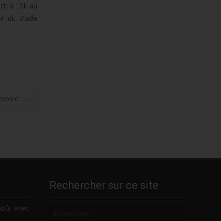
tch à 15h au
ur du Stade
évolue.
→
Rechercher sur ce site
Rechercher
août avec