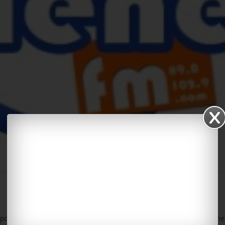
pour le Stade rochelais qui reçoit Montpellier demain. Mais les Roche