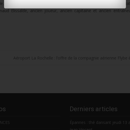
e. 8es, ils espèrent monter à la 6e place pour jouer les barrages. Ma
d Elissalde, ancien joueur, ancien capitaine et ancien entraîne
Aéroport La Rochelle : l’offre de la compagnie aérienne Flybe 
os
Derniers articles
NCES
Épannes : thé dansant jeudi 13 
Jean Vincent