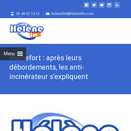
05 46 07 13 51
helenefm@helenefm.com
Skip
to
cont
Menu
Rochefort : après leurs
débordements, les anti-
incinérateur s’expliquent