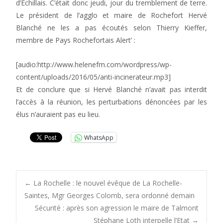
d’Echillais. C’était donc jeudi, jour du tremblement de terre.
Le président de l’agglo et maire de Rochefort Hervé
Blanché ne les a pas écoutés selon Thierry Kieffer,
membre de Pays Rochefortais Alert’ :
[audio:http://www.helenefm.com/wordpress/wp-
content/uploads/2016/05/anti-incinerateur.mp3]
Et de conclure que si Hervé Blanché n’avait pas interdit
l’accès à la réunion, les perturbations dénoncées par les
élus n’auraient pas eu lieu.
WhatsApp
Post
←
La Rochelle : le nouvel évêque de La Rochelle-
Saintes, Mgr Georges Colomb, sera ordonné demain
Sécurité : après son agression le maire de Talmont
navigation
Stéphane Loth interpelle l’Etat
→