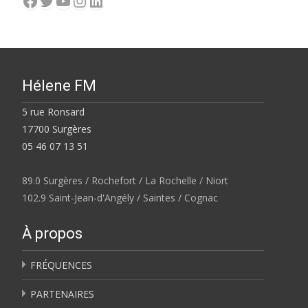
Facebook
Twitter
YouTube
Instagram
LinkedIn
Hélene FM
5 rue Ronsard
17700 Surgères
05 46 07 13 51
89.0 Surgères / Rochefort / La Rochelle / Niort
102.9 Saint-Jean-d'Angély / Saintes / Cognac
À propos
FRÉQUENCES
PARTENAIRES