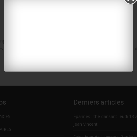
nge » aura lieu du 10 au 17 juin, avec Hélène FM
l évêque de La Rochelle-Saintes, Mgr Georges Colomb, sera ordonné
os
Derniers articles
NCES
Épannes : thé dansant jeudi 13 
Jean Vincent
AIRES
Saint-Jean-de-Liversay : 3 méga 