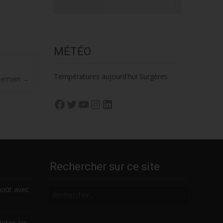
MÉTÉO
Températures aujourd'hui Surgères
 demain
→
Facebook
Twitter
YouTube
Instagram
LinkedIn
Rechercher sur ce site
Rechercher
août avec
lotos les