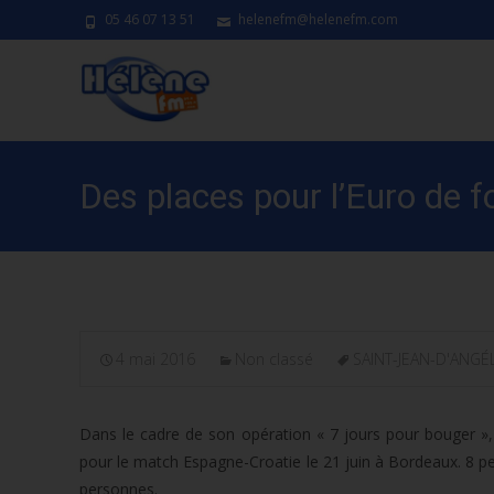
05 46 07 13 51
helenefm@helenefm.com
Des places pour l’Euro de
4 mai 2016
Non classé
SAINT-JEAN-D'ANGÉ
Dans le cadre de son opération « 7 jours pour bouger »,
pour le match Espagne-Croatie le 21 juin à Bordeaux. 8 pe
personnes.