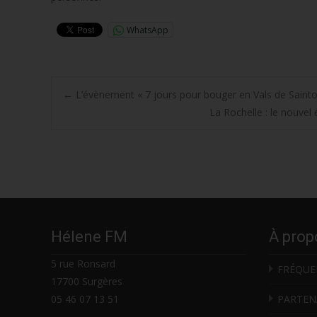
WhatsApp
Post
←
L’évènement « 7 jours pour bouger en Vals de Sainto
La Rochelle : le nouve
navigation
Hélene FM
À prop
5 rue Ronsard
FRÉQUE
17700 Surgères
05 46 07 13 51
PARTEN